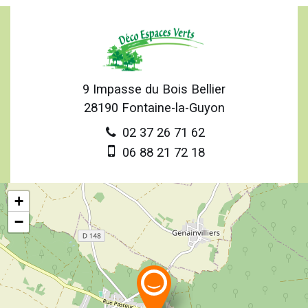
9 Impasse du Bois Bellier
28190
Fontaine-la-Guyon
02 37 26 71 62
06 88 21 72 18
+
−